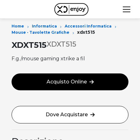
›
›
›
Home
Informatica
Accessori Informatica
›
xdxt515
Mouse - Tavolette Grafiche
XDXT515
XDXT515
F.g./mouse gaming xtrike a fil
Acquisto Online
Dove Acquistare