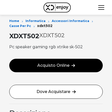
›
›
›
Home
Informatica
Accessori Informatica
›
xdxt502
Casse Per Pc
XDXT502
XDXT502
Pc speaker gaming rgb xtrike sk-502
Acquisto Online
Dove Acquistare