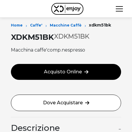
›
›
›
xdkm51bk
Home
Caffe'
Macchine Caffè
XDKM51BK
XDKM51BK
Macchina caffe'comp.nespresso
Acquisto Online
Dove Acquistare
Descrizione
−