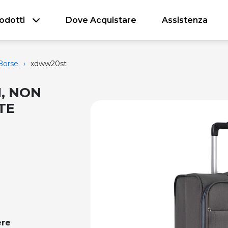
odotti
Dove Acquistare
Assistenza
 Borse
›
xdww20st
1, NON
TE
ere