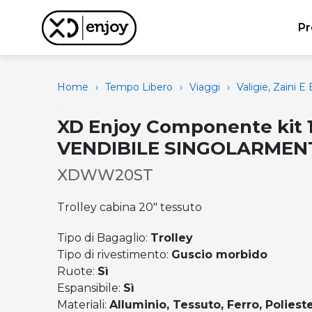
Pr
Home
›
Tempo Libero
›
Viaggi
›
Valigie, Zaini E
XD Enjoy Componente kit 
VENDIBILE SINGOLARMEN
XDWW20ST
Trolley cabina 20" tessuto
Tipo di Bagaglio:
Trolley
Tipo di rivestimento:
Guscio morbido
Ruote:
Sì
Espansibile:
Sì
Materiali:
Alluminio, Tessuto, Ferro, Poliest