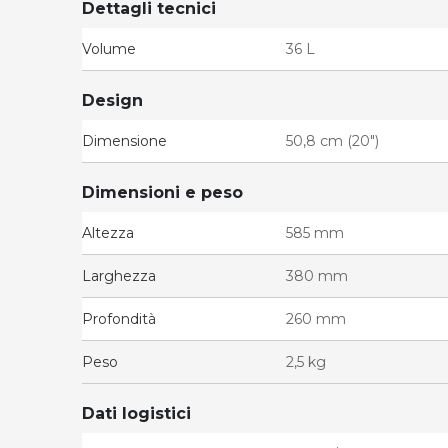
Dettagli tecnici
Volume
36 L
Design
Dimensione
50,8 cm (20")
Dimensioni e peso
Altezza
585 mm
Larghezza
380 mm
Profondità
260 mm
Peso
2,5 kg
Dati logistici