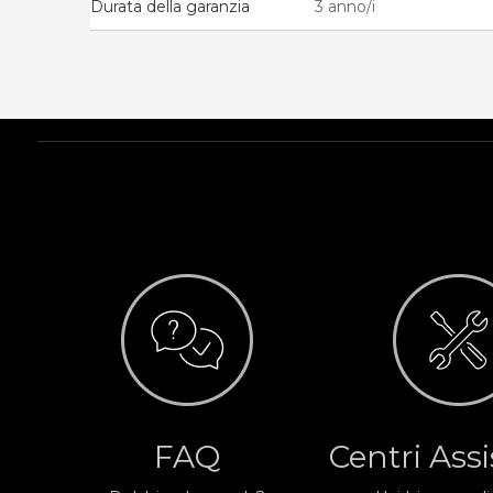
Durata della garanzia
3 anno/i
FAQ
Centri Ass