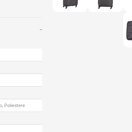
−
o, Poliestere