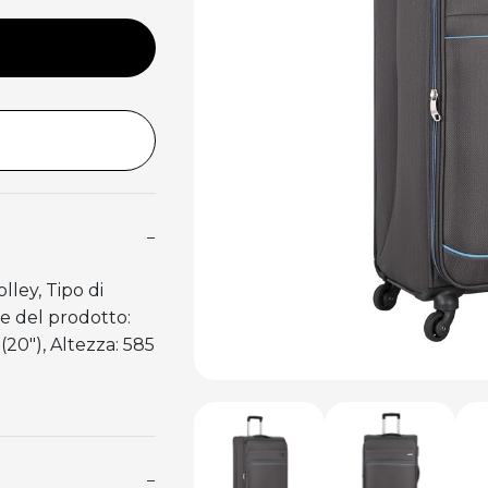
−
lley, Tipo di
le del prodotto:
(20"), Altezza: 585
−