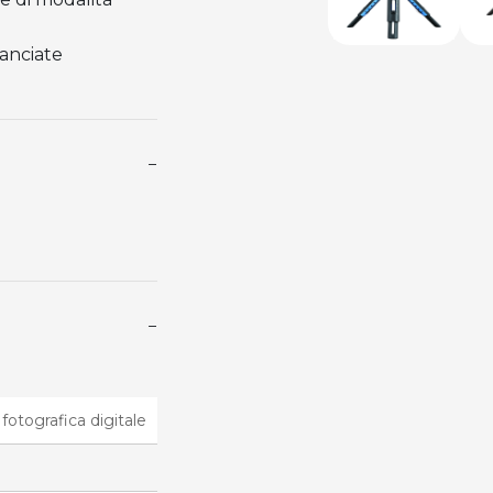
lanciate
−
−
otografica digitale