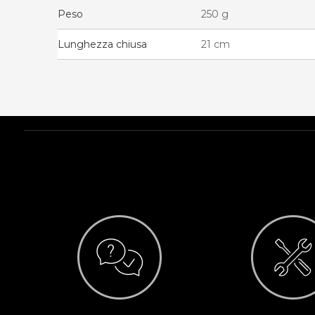
Peso
250 g
Lunghezza chiusa
21 cm