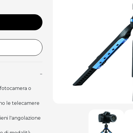
−
i fotocamera o
sano le telecamere
ieni l'angolazione
e di modalità