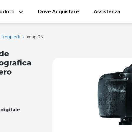
odotti
Dove Acquistare
Assistenza
Treppiedi
›
xdapl06
ede
ografica
ero
digitale