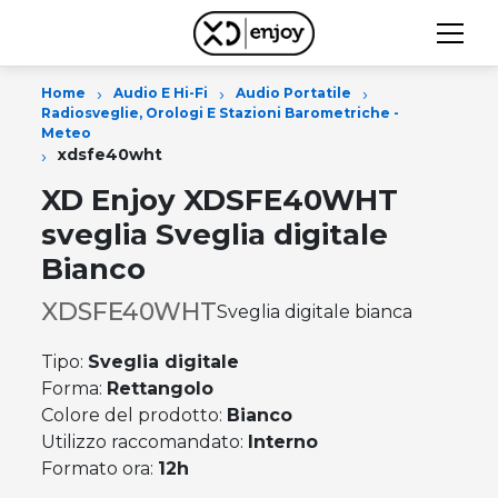
›
›
›
Home
Audio E Hi-Fi
Audio Portatile
Radiosveglie, Orologi E Stazioni Barometriche -
Meteo
›
xdsfe40wht
XD Enjoy XDSFE40WHT
sveglia Sveglia digitale
Bianco
XDSFE40WHT
Sveglia digitale bianca
Tipo:
Sveglia digitale
Forma:
Rettangolo
Colore del prodotto:
Bianco
Utilizzo raccomandato:
Interno
Formato ora:
12h