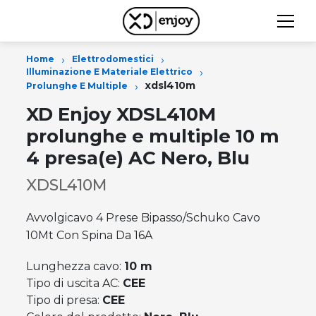
›
›
Home
Elettrodomestici
›
Illuminazione E Materiale Elettrico
›
xdsl410m
Prolunghe E Multiple
XD Enjoy XDSL410M
prolunghe e multiple 10 m
4 presa(e) AC Nero, Blu
XDSL410M
Avvolgicavo 4 Prese Bipasso/Schuko Cavo
10Mt Con Spina Da 16A
Lunghezza cavo:
10 m
Tipo di uscita AC:
CEE
Tipo di presa:
CEE