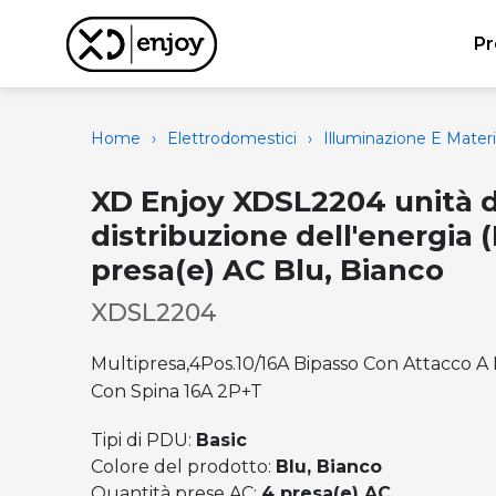
Pr
Home
›
Elettrodomestici
›
Illuminazione E Materi
XD Enjoy XDSL2204 unità d
distribuzione dell'energia 
presa(e) AC Blu, Bianco
XDSL2204
Multipresa,4Pos.10/16A Bipasso Con Attacco A 
Con Spina 16A 2P+T
Tipi di PDU:
Basic
Colore del prodotto:
Blu, Bianco
Quantità prese AC:
4 presa(e) AC