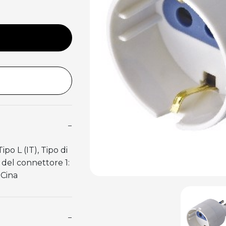
−
po L (IT), Tipo di
 del connettore 1:
 Cina
−