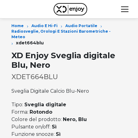
›
›
›
Home
Audio E Hi-Fi
Audio Portatile
Radiosveglie, Orologi E Stazioni Barometriche -
Meteo
›
xdet664blu
XD Enjoy Sveglia digitale
Blu, Nero
XDET664BLU
Sveglia Digitale Calcio Blu-Nero
Tipo:
Sveglia digitale
Forma:
Rotondo
Colore del prodotto:
Nero, Blu
Pulsante on/off:
Sì
Funzione snooze:
Sì