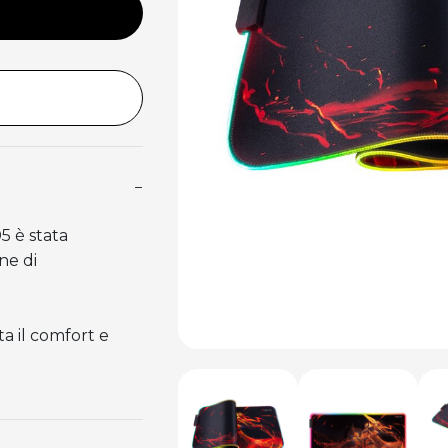
−
5 è stata
ne di
a il comfort e
.