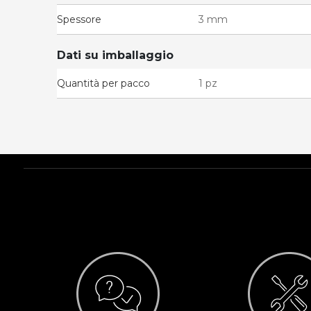
Spessore
3 mm
Dati su imballaggio
Quantità per pacco
1 pz