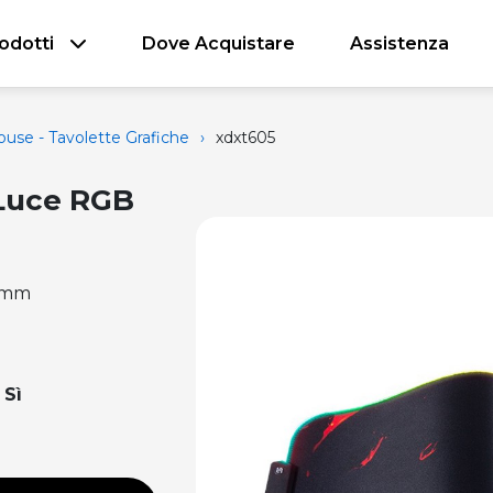
odotti
Dove Acquistare
Assistenza
use - Tavolette Grafiche
›
xdxt605
 Luce RGB
3 mm
:
Sì