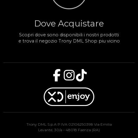
Dove Acquistare
Scopri dove sono disponibili i nostri prodotti
e trova il negozio Trony DML Shop piu vicino
Trony DML S.p.A P.IVA 02106250398 Via Emilia
Levante, 30/a - 48018 Faenza (RA)