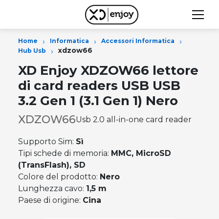
›
›
›
Home
Informatica
Accessori Informatica
›
xdzow66
Hub Usb
XD Enjoy XDZOW66 lettore
di card readers USB USB
3.2 Gen 1 (3.1 Gen 1) Nero
XDZOW66
Usb 2.0 all-in-one card reader
Supporto Sim:
Sì
Tipi schede di memoria:
MMC, MicroSD
(TransFlash), SD
Colore del prodotto:
Nero
Lunghezza cavo:
1,5 m
Paese di origine:
Cina