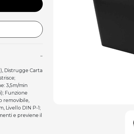
−
g), Distrugge Carta
strisce;
ne: 3,5m/min
i); Funzione
 removibile,
m, Livello DIN P-1;
menti e previene il