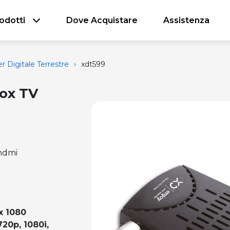
odotti
Dove Acquistare
Assistenza
 Digitale Terrestre
›
xdt599
box TV
,hdmi
x 1080
720p, 1080i,