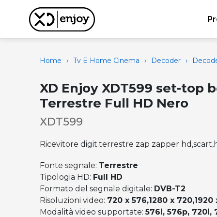
Pr
Home
›
Tv E Home Cinema
›
Decoder
›
Decoder
XD Enjoy XDT599 set-top 
Terrestre Full HD Nero
XDT599
Ricevitore digit.terrestre zap zapper hd,scart
Fonte segnale:
Terrestre
Tipologia HD:
Full HD
Formato del segnale digitale:
DVB-T2
Risoluzioni video:
720 x 576,1280 x 720,1920 
Modalità video supportate:
576i, 576p, 720i, 