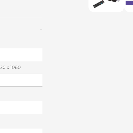
−
920 x 1080