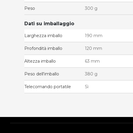
Peso
300 g
Dati su imballaggio
Larghezza imballo
190 mm
Profondità imballo
120 mm
Altezza imballo
63 mm
Peso dell'imballo
380 g
Telecomando portatile
Sì