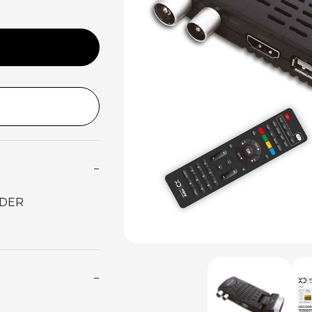
−
ODER
−