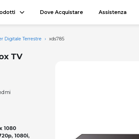
odotti
Dove Acquistare
Assistenza
 Digitale Terrestre
›
xds785
ox TV
,hdmi
x 1080
720p, 1080i,