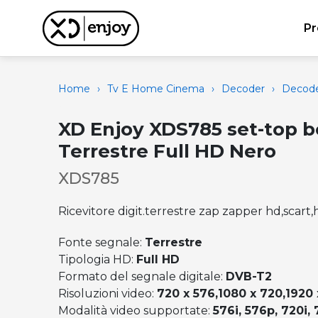
Pr
Home
›
Tv E Home Cinema
›
Decoder
›
Decoder
XD Enjoy XDS785 set-top b
Terrestre Full HD Nero
XDS785
Ricevitore digit.terrestre zap zapper hd,scart
Fonte segnale:
Terrestre
Tipologia HD:
Full HD
Formato del segnale digitale:
DVB-T2
Risoluzioni video:
720 x 576,1080 x 720,1920 
Modalità video supportate:
576i, 576p, 720i, 