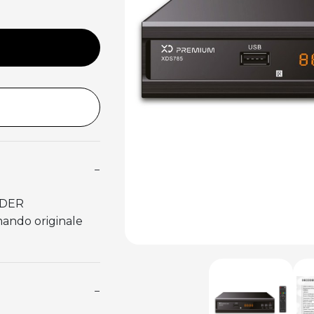
−
ODER
ndo originale
−