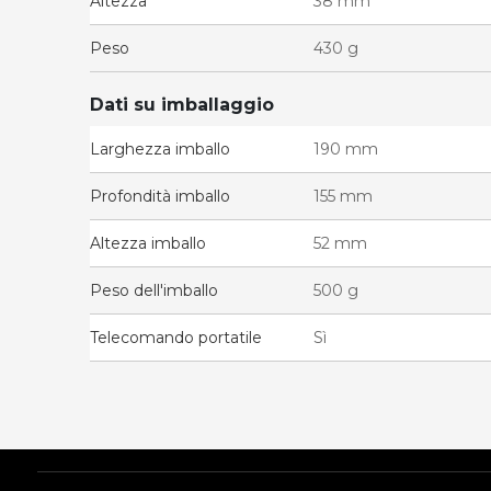
Altezza
38 mm
Peso
430 g
Dati su imballaggio
Larghezza imballo
190 mm
Profondità imballo
155 mm
Altezza imballo
52 mm
Peso dell'imballo
500 g
Telecomando portatile
Sì