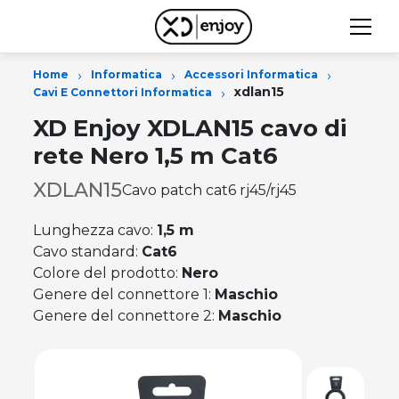
›
›
›
Home
Informatica
Accessori Informatica
›
xdlan15
Cavi E Connettori Informatica
XD Enjoy XDLAN15 cavo di
rete Nero 1,5 m Cat6
XDLAN15
Cavo patch cat6 rj45/rj45
Lunghezza cavo:
1,5 m
Cavo standard:
Cat6
Colore del prodotto:
Nero
Genere del connettore 1:
Maschio
Genere del connettore 2:
Maschio