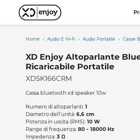
Pr
Home
›
Audio E Hi-Fi
›
Audio Portatile
›
Casse B
XD Enjoy Altoparlante Blu
Ricaricabile Portatile
XDSK166CRM
Cassa bluetooth xd speaker 10w
Numero di altoparlanti:
1
Diametro dell'unità:
6,6 cm
Potenza in uscita (RMS):
10 W
Range di frequenza:
80 - 18000 Hz
Impedenza:
3 Ω