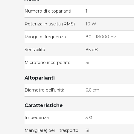
Numero di altoparlanti
1
Potenza in uscita (RMS)
10 W
Range di frequenza
80 - 18000 Hz
Sensibilità
85 dB
Microfono incorporato
Sì
Altoparlanti
Diametro dell'unità
6,6 cm
Caratteristiche
Impedenza
3 Ω
Maniglia(e) per il trasporto
Sì