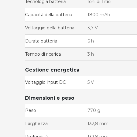
Tecnologia batteria
Ioni di Litio
Capacità della batteria
1800 mAh
Voltaggio della batteria
3,7 V
Durata batteria
6 h
Tempo di ricarica
3 h
Gestione energetica
Voltaggio input DC
5 V
Dimensioni e peso
Peso
770 g
Larghezza
132,8 mm
Profondità
132,8 mm