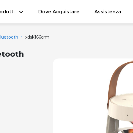
odotti
Dove Acquistare
Assistenza
luetooth
›
xdsk166crm
etooth