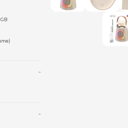
2GB
lume)
−
−