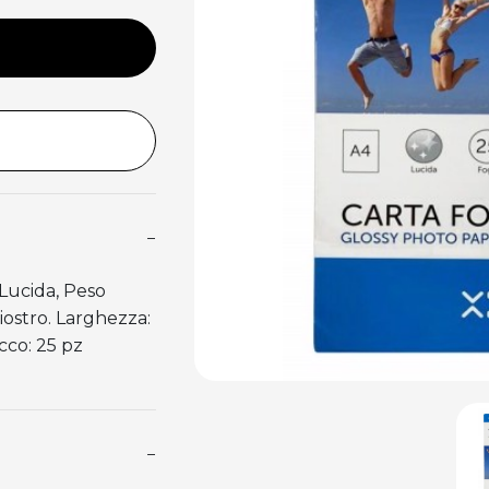
−
Lucida, Peso
iostro. Larghezza:
cco: 25 pz
−