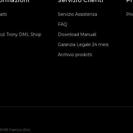
ormazioni
Servizio Clienti
Pr
atti
Servizio Assistenza
Pri
FAQ
zi Trony DML Shop
Download Manuali
Garanzia Legale 24 mesi
Archivio prodotti
48018 Faenza (RA)