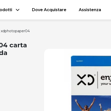
odotti
Dove Acquistare
Assistenza
xdphotopaper04
4 carta
ida