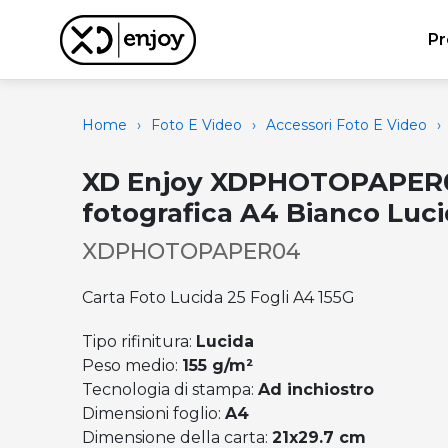
Pr
Home
›
Foto E Video
›
Accessori Foto E Video
›
XD Enjoy XDPHOTOPAPER0
fotografica A4 Bianco Luc
XDPHOTOPAPER04
Carta Foto Lucida 25 Fogli A4 155G
Tipo rifinitura:
Lucida
Peso medio:
155 g/m²
Tecnologia di stampa:
Ad inchiostro
Dimensioni foglio:
A4
Dimensione della carta:
21x29.7 cm