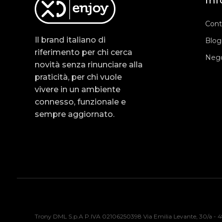
Inf
Cont
Il brand italiano di
Blog
riferimento per chi cerca
Nego
novità senza rinunciare alla
praticità, per chi vuole
vivere in un ambiente
connesso, funzionale e
sempre aggiornato.
Trony DML S.p.A P.IVA 02106250398 Via Emilia Levante, 30/a - 