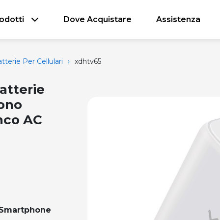
odotti
Dove Acquistare
Assistenza
tterie Per Cellulari
›
xdhtv65
atterie
fono
nco AC
, Smartphone