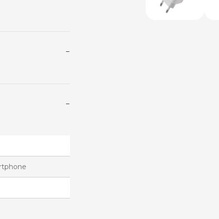
−
−
artphone