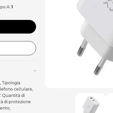
ipo A:
1
−
, Tipologia
lefono cellulare,
. Quantità di
ità di protezione
mento,