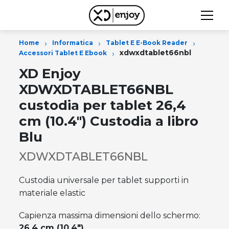
›
›
›
Home
Informatica
Tablet E E-Book Reader
›
xdwxdtablet66nbl
Accessori Tablet E Ebook
XD Enjoy
XDWXDTABLET66NBL
custodia per tablet 26,4
cm (10.4") Custodia a libro
Blu
XDWXDTABLET66NBL
Custodia universale per tablet supporti in
materiale elastic
Capienza massima dimensioni dello schermo:
26,4 cm (10.4")