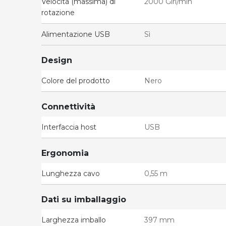
Velocità (massima) di
2000 Giri/min
rotazione
Alimentazione USB
Sì
Design
Colore del prodotto
Nero
Connettività
Interfaccia host
USB
Ergonomia
Lunghezza cavo
0,55 m
Dati su imballaggio
Larghezza imballo
397 mm