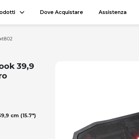
odotti
Dove Acquistare
Assistenza
xt802
ook 39,9
ro
39,9 cm (15.7")
n