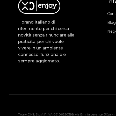
Inf
Cont
Il brand italiano di
Blog
riferimento per chi cerca
Nego
novità senza rinunciare alla
praticità, per chi vuole
vivere in un ambiente
connesso, funzionale e
sempre aggiornato.
Trony DML S.p.A P.IVA 02106250398 Via Emilia Levante, 30/a - 