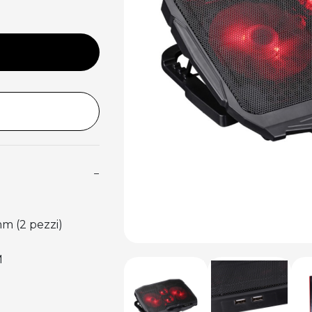
−
mm (2 pezzi)
M