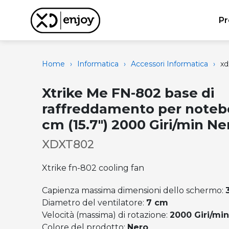
Pr
Home
›
Informatica
›
Accessori Informatica
›
xd
Xtrike Me FN-802 base di
raffreddamento per noteb
cm (15.7") 2000 Giri/min Ne
XDXT802
Xtrike fn-802 cooling fan
Capienza massima dimensioni dello schermo:
Diametro del ventilatore:
7 cm
Velocità (massima) di rotazione:
2000 Giri/mi
Colore del prodotto:
Nero