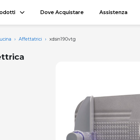
odotti
Dove Acquistare
Assistenza
ucina
›
Affettatrici
›
xdsin190vtg
ttrica