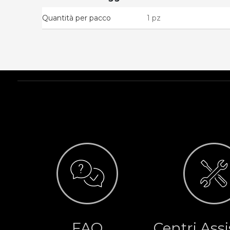
Quantità per pacco
1 pz
FAQ
Centri Ass