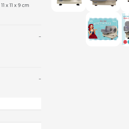
11 x 11 x 9 cm
−
−