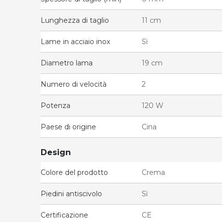
Lunghezza di taglio
11 cm
Lame in acciaio inox
Sì
Diametro lama
19 cm
Numero di velocità
2
Potenza
120 W
Paese di origine
Cina
Design
Colore del prodotto
Crema
Piedini antiscivolo
Sì
Certificazione
CE