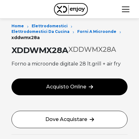
›
›
Home
Elettrodomestici
›
›
Elettrodomestici Da Cucina
Forni A Microonde
xddwmx28a
XDDWMX28A
XDDWMX28A
Forno a microonde digitale 28 lt.grill + air fry
Acquisto Online
Dove Acquistare