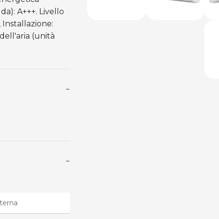
a): A+++. Livello
 Installazione:
ell'aria (unità
−
−
nterna