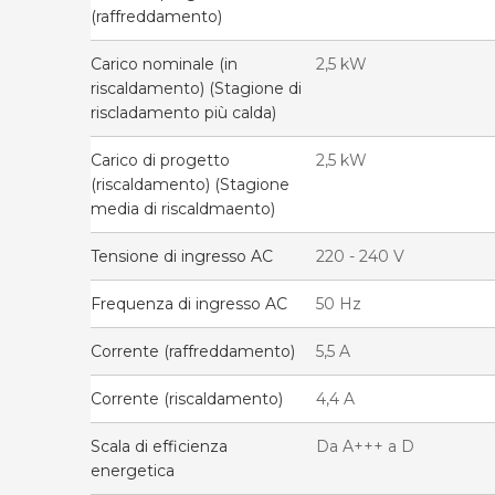
(raffreddamento)
Carico nominale (in
2,5 kW
riscaldamento) (Stagione di
riscladamento più calda)
Carico di progetto
2,5 kW
(riscaldamento) (Stagione
media di riscaldmaento)
Tensione di ingresso AC
220 - 240 V
Frequenza di ingresso AC
50 Hz
Corrente (raffreddamento)
5,5 A
Corrente (riscaldamento)
4,4 A
Scala di efficienza
Da A+++ a D
energetica