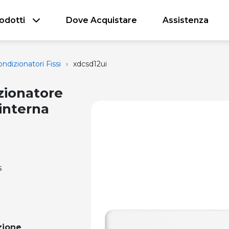
odotti
Dove Acquistare
Assistenza
ndizionatori Fissi
›
xdcsd12ui
zionatore
 interna
s
zione