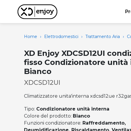
Pr
Home
›
Elettrodomestici
›
Trattamento Aria
›
Co
XD Enjoy XDCSD12UI condi
fisso Condizionatore unità
Bianco
XDCSD12UI
Climatizzatore unita'interna xdcsd12ue r32ga
Tipo:
Condizionatore unità interna
Colore del prodotto:
Bianco
Funzioni condizionatore:
Raffreddamento,
Deumidificazione, Riscaldamento, Ventila