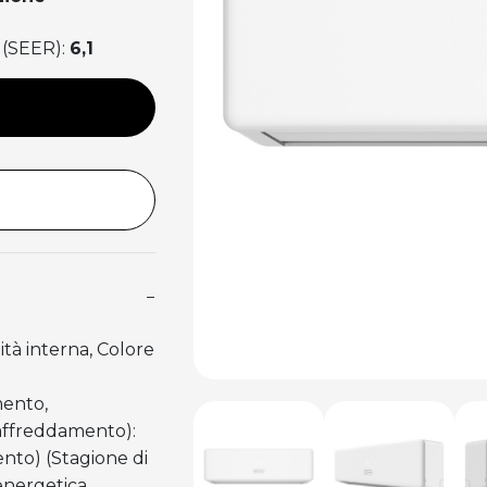
 (SEER):
6,1
−
tà interna, Colore
:
mento,
(raffreddamento):
ento) (Stagione di
 energetica