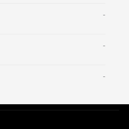
−
−
−