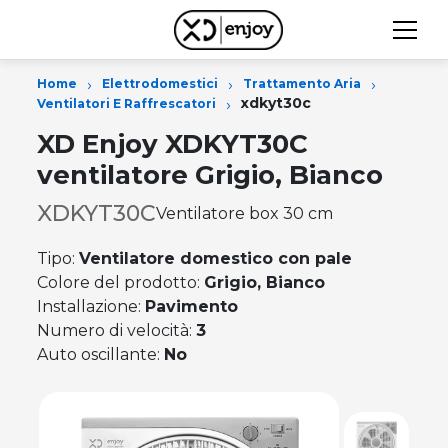
›
›
›
Home
Elettrodomestici
Trattamento Aria
›
xdkyt30c
Ventilatori E Raffrescatori
XD Enjoy XDKYT30C
ventilatore Grigio, Bianco
XDKYT30C
Ventilatore box 30 cm
Tipo:
Ventilatore domestico con pale
Colore del prodotto:
Grigio, Bianco
Installazione:
Pavimento
Numero di velocità:
3
Auto oscillante:
No