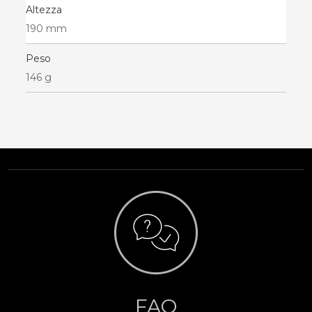
Altezza
190 mm
Peso
146 g
FAQ