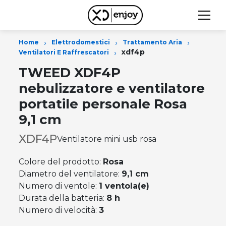
›
›
›
Home
Elettrodomestici
Trattamento Aria
›
xdf4p
Ventilatori E Raffrescatori
TWEED XDF4P
nebulizzatore e ventilatore
portatile personale Rosa
9,1 cm
XDF4P
Ventilatore mini usb rosa
Colore del prodotto:
Rosa
Diametro del ventilatore:
9,1 cm
Numero di ventole:
1 ventola(e)
Durata della batteria:
8 h
Numero di velocità:
3