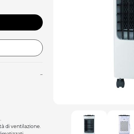
−
.
à di ventilazione.
imatizzati