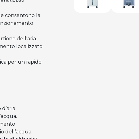
che consentono la
 funzionamento
zione dell'aria.
mento localizzato.
ica per un rapido
 d’aria
’acqua.
lemento
io dell’acqua.