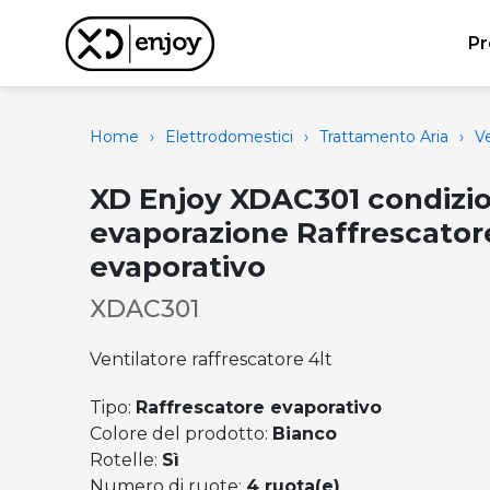
Pr
Home
›
Elettrodomestici
›
Trattamento Aria
›
Ve
XD Enjoy XDAC301 condizio
evaporazione Raffrescator
evaporativo
XDAC301
Ventilatore raffrescatore 4lt
Tipo:
Raffrescatore evaporativo
Colore del prodotto:
Bianco
Rotelle:
Sì
Numero di ruote:
4 ruota(e)