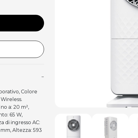
−
orativo, Colore
 Wireless.
ino a: 20 m²,
nto: 65 W,
a di ingresso AC:
 mm, Altezza: 593