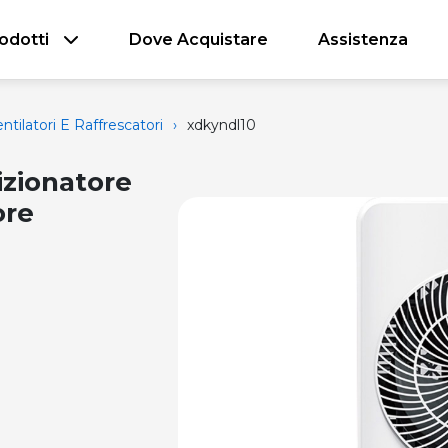
odotti
Dove Acquistare
Assistenza
ntilatori E Raffrescatori
›
xdkyndl10
zionatore
ore