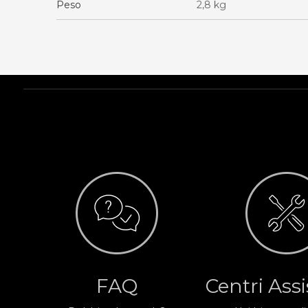
Peso
2,8 kg
FAQ
Centri Ass