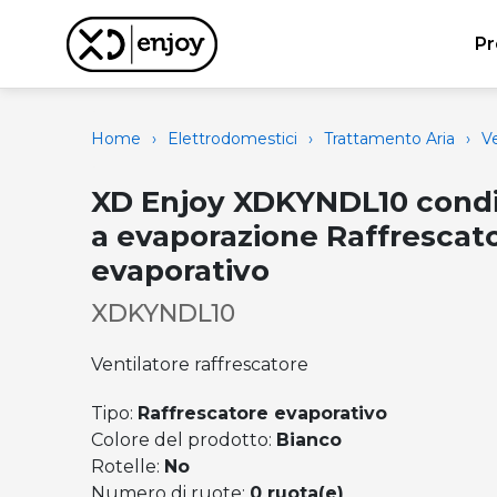
Pr
Home
›
Elettrodomestici
›
Trattamento Aria
›
Ve
XD Enjoy XDKYNDL10 condi
a evaporazione Raffrescat
evaporativo
XDKYNDL10
Ventilatore raffrescatore
Tipo:
Raffrescatore evaporativo
Colore del prodotto:
Bianco
Rotelle:
No
Numero di ruote:
0 ruota(e)