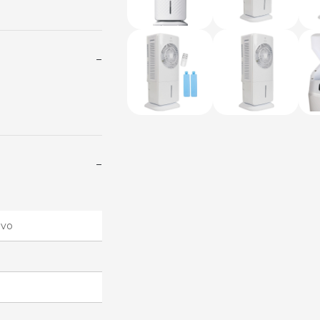
−
−
ivo