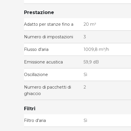
Prestazione
Adatto per stanze fino a
20 m²
Numero di impostazioni
3
Flusso d'aria
1009,8 m³/h
Emissione acustica
59,9 dB
Oscillazione
Sì
Numero di pacchetti di
2
ghiaccio
Filtri
Filtro d'aria
Sì