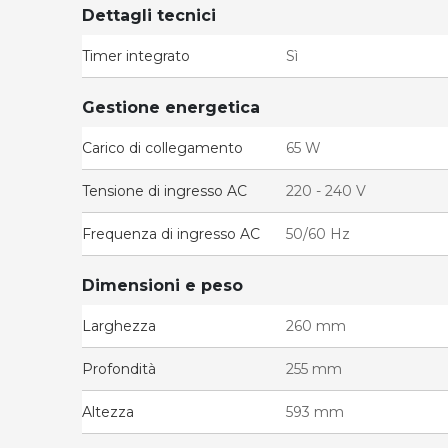
Dettagli tecnici
Timer integrato
Sì
Gestione energetica
Carico di collegamento
65 W
Tensione di ingresso AC
220 - 240 V
Frequenza di ingresso AC
50/60 Hz
Dimensioni e peso
Larghezza
260 mm
Profondità
255 mm
Altezza
593 mm