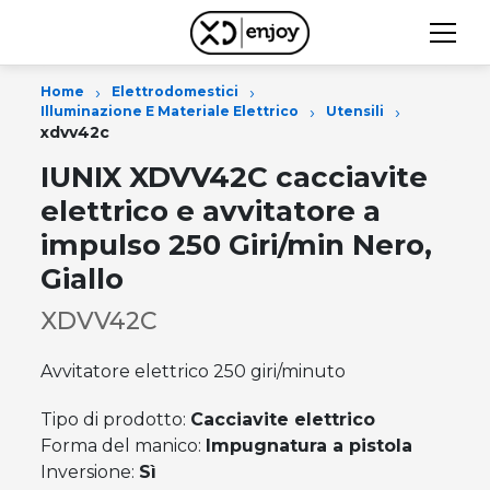
›
›
Home
Elettrodomestici
›
›
Illuminazione E Materiale Elettrico
Utensili
xdvv42c
IUNIX XDVV42C cacciavite
elettrico e avvitatore a
impulso 250 Giri/min Nero,
Giallo
XDVV42C
Avvitatore elettrico 250 giri/minuto
Tipo di prodotto:
Cacciavite elettrico
Forma del manico:
Impugnatura a pistola
Inversione:
Sì