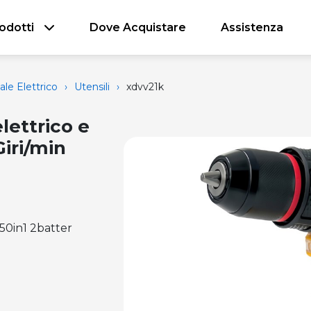
odotti
Dove Acquistare
Assistenza
ale Elettrico
›
Utensili
›
xdvv21k
lettrico e
Giri/min
 50in1 2batter