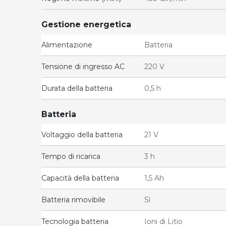
Gestione energetica
Alimentazione
Batteria
Tensione di ingresso AC
220 V
Durata della batteria
0,5 h
Batteria
Voltaggio della batteria
21 V
Tempo di ricarica
3 h
Capacità della batteria
1,5 Ah
Batteria rimovibile
Sì
Tecnologia batteria
Ioni di Litio