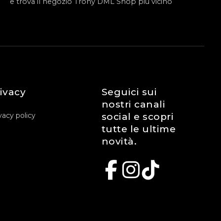
e trova il negozio Trony DML Shop piu vicino
ivacy
Seguici sui
nostri canali
vacy policy
social e scopri
tutte le ultime
novità.