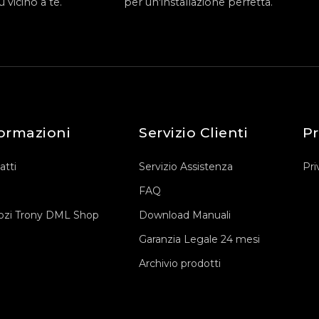
 vicino a te.
per un'installazione perfetta.
ormazioni
Servizio Clienti
Pr
atti
Servizio Assistenza
Pri
FAQ
zi Trony DML Shop
Download Manuali
Garanzia Legale 24 mesi
Archivio prodotti