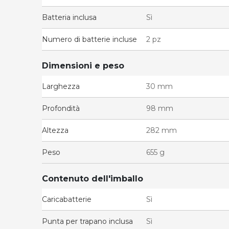
Batteria inclusa
Sì
Numero di batterie incluse
2 pz
Dimensioni e peso
Larghezza
30 mm
Profondità
98 mm
Altezza
282 mm
Peso
655 g
Contenuto dell'imballo
Caricabatterie
Sì
Punta per trapano inclusa
Sì