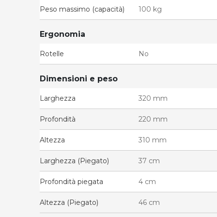
Peso massimo (capacità)
100 kg
Ergonomia
Rotelle
No
Dimensioni e peso
Larghezza
320 mm
Profondità
220 mm
Altezza
310 mm
Larghezza (Piegato)
37 cm
Profondità piegata
4 cm
Altezza (Piegato)
46 cm