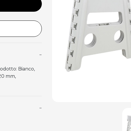
−
rodotto: Bianco,
320 mm,
−