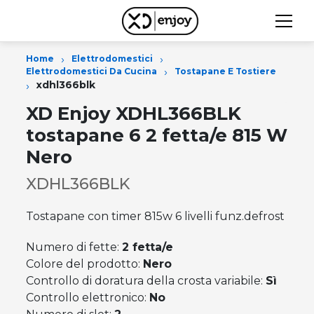
›
›
Home
Elettrodomestici
›
Elettrodomestici Da Cucina
Tostapane E Tostiere
›
xdhl366blk
XD Enjoy XDHL366BLK
tostapane 6 2 fetta/e 815 W
Nero
XDHL366BLK
Tostapane con timer 815w 6 livelli funz.defrost
Numero di fette:
2 fetta/e
Colore del prodotto:
Nero
Controllo di doratura della crosta variabile:
Sì
Controllo elettronico:
No