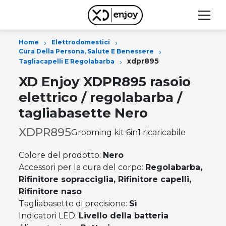
›
›
Home
Elettrodomestici
›
Cura Della Persona, Salute E Benessere
›
xdpr895
Tagliacapelli E Regolabarba
XD Enjoy XDPR895 rasoio
elettrico / regolabarba /
tagliabasette Nero
XDPR895
Grooming kit 6in1 ricaricabile
Colore del prodotto:
Nero
Accessori per la cura del corpo:
Regolabarba,
Rifinitore sopracciglia, Rifinitore capelli,
Rifinitore naso
Tagliabasette di precisione:
Sì
Indicatori LED:
Livello della batteria