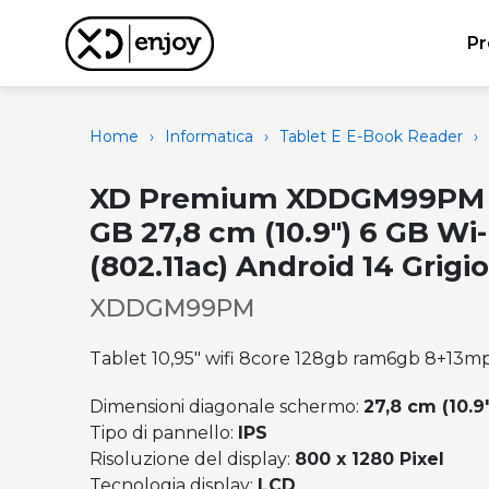
Pr
Home
›
Informatica
›
Tablet E E-Book Reader
›
XD Premium XDDGM99PM t
GB 27,8 cm (10.9") 6 GB Wi-
(802.11ac) Android 14 Grigi
XDDGM99PM
Tablet 10,95" wifi 8core 128gb ram6gb 8+13m
Dimensioni diagonale schermo:
27,8 cm (10.9
Tipo di pannello:
IPS
Risoluzione del display:
800 x 1280 Pixel
Tecnologia display:
LCD