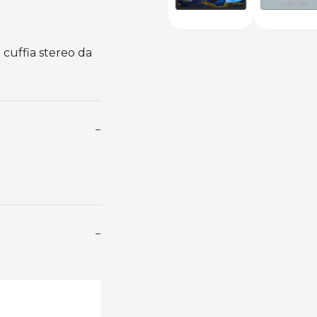
r cuffia stereo da
−
−