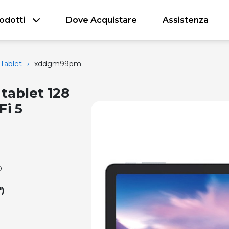
odotti
Dove Acquistare
Assistenza
Tablet
›
xddgm99pm
ablet 128
Fi 5
o
p
")