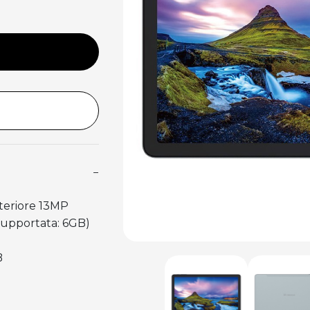
−
steriore 13MP
supportata: 6GB)
B