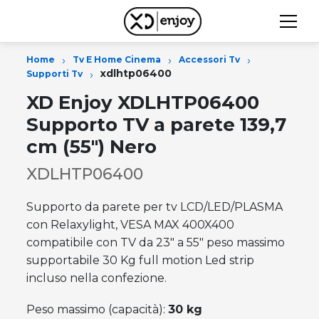
›
›
›
Home
Tv E Home Cinema
Accessori Tv
›
xdlhtp06400
Supporti Tv
XD Enjoy XDLHTP06400
Supporto TV a parete 139,7
cm (55") Nero
XDLHTP06400
Supporto da parete per tv LCD/LED/PLASMA
con Relaxylight, VESA MAX 400X400
compatibile con TV da 23" a 55" peso massimo
supportabile 30 Kg full motion Led strip
incluso nella confezione.
Peso massimo (capacità):
30 kg