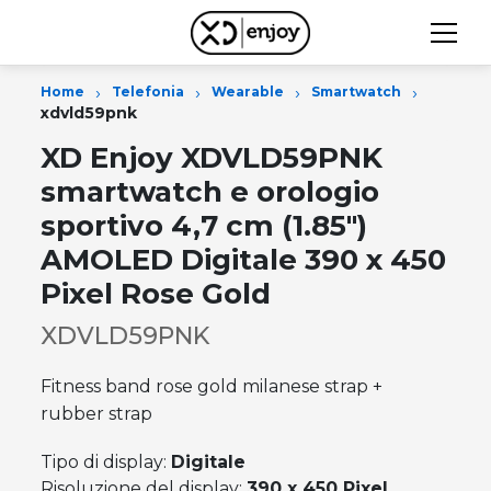
›
›
›
›
Home
Telefonia
Wearable
Smartwatch
xdvld59pnk
XD Enjoy XDVLD59PNK
smartwatch e orologio
sportivo 4,7 cm (1.85")
AMOLED Digitale 390 x 450
Pixel Rose Gold
XDVLD59PNK
Fitness band rose gold milanese strap +
rubber strap
Tipo di display:
Digitale
Risoluzione del display:
390 x 450 Pixel