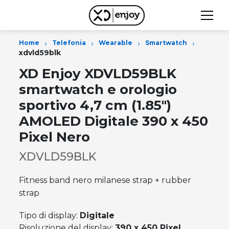
›
›
›
›
Home
Telefonia
Wearable
Smartwatch
xdvld59blk
XD Enjoy XDVLD59BLK
smartwatch e orologio
sportivo 4,7 cm (1.85")
AMOLED Digitale 390 x 450
Pixel Nero
XDVLD59BLK
Fitness band nero milanese strap + rubber
strap
Tipo di display:
Digitale
Risoluzione del display:
390 x 450 Pixel