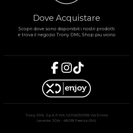
Dove Acquistare
Scopri dove sono disponibili i nostri prodotti
e trova il negozio Trony DML Shop piu vicino
Trony DML S.p.A P.IVA 02106250398 Via Emilia
Levante, 30/a - 48018 Faenza (RA)