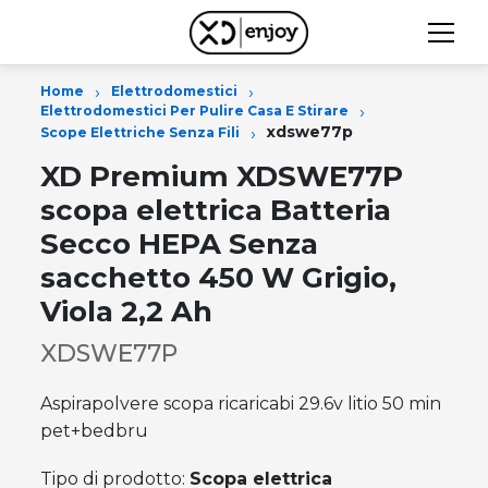
›
›
Home
Elettrodomestici
›
Elettrodomestici Per Pulire Casa E Stirare
›
xdswe77p
Scope Elettriche Senza Fili
XD Premium XDSWE77P
scopa elettrica Batteria
Secco HEPA Senza
sacchetto 450 W Grigio,
Viola 2,2 Ah
XDSWE77P
Aspirapolvere scopa ricaricabi 29.6v litio 50 min
pet+bedbru
Tipo di prodotto:
Scopa elettrica