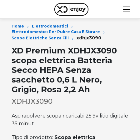
›
›
Home
Elettrodomestici
›
Elettrodomestici Per Pulire Casa E Stirare
›
xdhjx3090
Scope Elettriche Senza Fili
XD Premium XDHJX3090
scopa elettrica Batteria
Secco HEPA Senza
sacchetto 0,6 L Nero,
Grigio, Rosa 2,2 Ah
XDHJX3090
Aspirapolvere scopa ricaricabi 25.9v litio digitale
35 minut
Tipo di prodotto:
Scopa elettrica