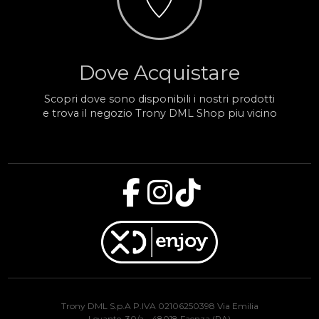
Dove Acquistare
Scopri dove sono disponibili i nostri prodotti
e trova il negozio Trony DML Shop piu vicino
Trony DML S.p.A P.IVA 02106250398 Via Emilia
Levante, 30/a - 48018 Faenza (RA)