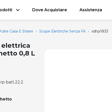
odotti
Dove Acquistare
Assistenza
ulire Casa E Stirare
›
Scope Elettriche Senza Fili
›
xdhjx1833
elettrica
etto 0,8 L
orp batt.22.2
hetto