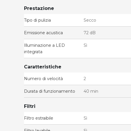
Prestazione
Tipo di pulizia
Secco
Emissione acustica
72 dB
Illuminazione a LED
Sì
integrata
Caratteristiche
Numero di velocità
2
Durata di funzionamento
40 min
Filtri
Filtro estraibile
Sì
Filtro lavabile
Sì