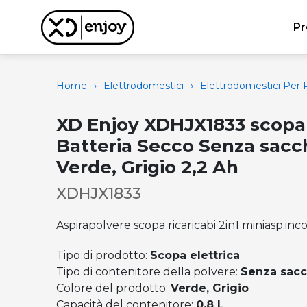
Pr
Home
›
Elettrodomestici
›
Elettrodomestici Per P
XD Enjoy XDHJX1833 scopa 
Batteria Secco Senza sacch
Verde, Grigio 2,2 Ah
XDHJX1833
Aspirapolvere scopa ricaricabi 2in1 miniasp.inc
Tipo di prodotto:
Scopa elettrica
Tipo di contenitore della polvere:
Senza sacc
Colore del prodotto:
Verde, Grigio
Capacità del contenitore:
0,8 L