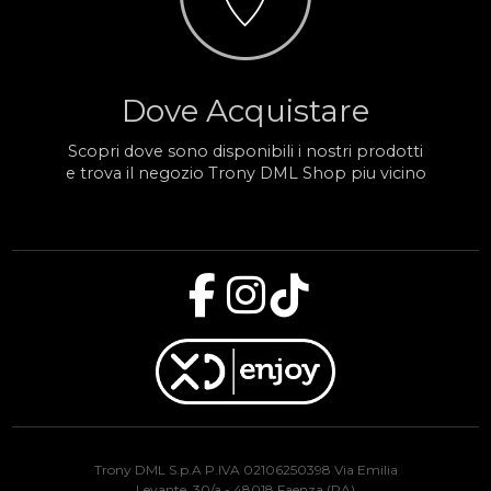
Dove Acquistare
Scopri dove sono disponibili i nostri prodotti
e trova il negozio Trony DML Shop piu vicino
Trony DML S.p.A P.IVA 02106250398 Via Emilia
Levante, 30/a - 48018 Faenza (RA)