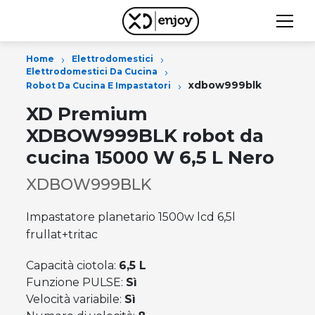
›
›
Home
Elettrodomestici
›
Elettrodomestici Da Cucina
›
xdbow999blk
Robot Da Cucina E Impastatori
XD Premium
XDBOW999BLK robot da
cucina 15000 W 6,5 L Nero
XDBOW999BLK
Impastatore planetario 1500w lcd 6,5l
frullat+tritac
Capacità ciotola:
6,5 L
Funzione PULSE:
Sì
Velocità variabile:
Sì