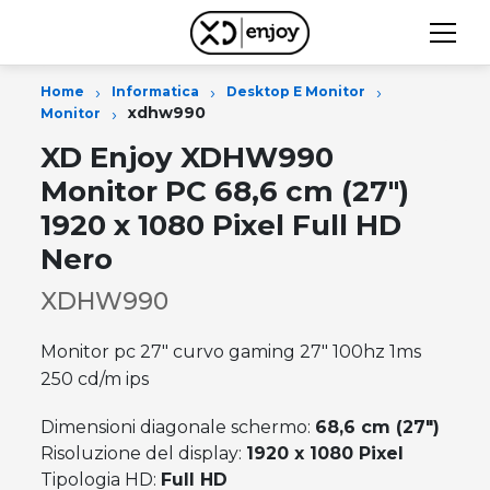
›
›
›
Home
Informatica
Desktop E Monitor
›
xdhw990
Monitor
XD Enjoy XDHW990
Monitor PC 68,6 cm (27")
1920 x 1080 Pixel Full HD
Nero
XDHW990
Monitor pc 27" curvo gaming 27" 100hz 1ms
250 cd/m ips
Dimensioni diagonale schermo:
68,6 cm (27")
Risoluzione del display:
1920 x 1080 Pixel
Tipologia HD:
Full HD