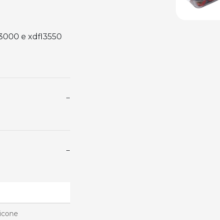
l3000 e xdfl3550
−
−
licone