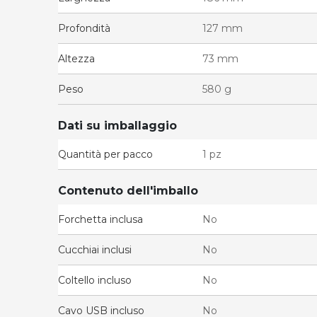
Profondità
127 mm
Altezza
73 mm
Peso
580 g
Dati su imballaggio
Quantità per pacco
1 pz
Contenuto dell'imballo
Forchetta inclusa
No
Cucchiai inclusi
No
Coltello incluso
No
Cavo USB incluso
No