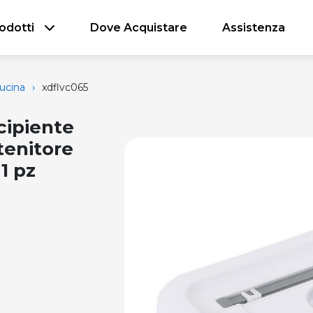
odotti
Dove Acquistare
Assistenza
ucina
›
xdflvc065
cipiente
tenitore
1 pz