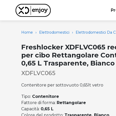
Pr
Home
›
Elettrodomestici
›
Elettrodomestici Da C
Freshlocker XDFLVC065 re
per cibo Rettangolare Con
0,65 L Trasparente, Bianco 
XDFLVC065
Contenitore per sottovuoto 0,65lt vetro
Tipo:
Contenitore
Fattore di forma:
Rettangolare
Capacità:
0,65 L
Colore del prodotto:
Trasparente, Bianco