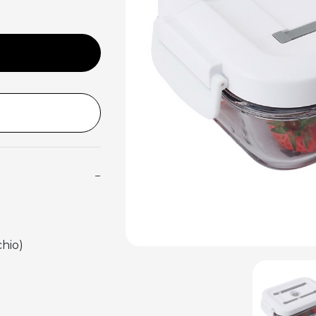
−
hio)