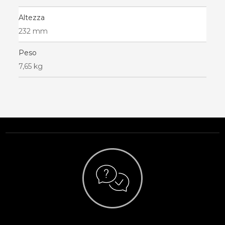
Altezza
232 mm
Peso
7,65 kg