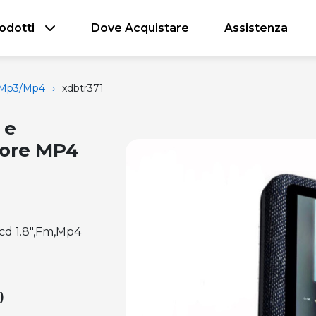
odotti
Dove Acquistare
Assistenza
i Mp3/mp4
›
xdbtr371
 e
tore MP4
Lcd 1.8",Fm,Mp4
)