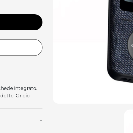
−
chede integrato.
dotto: Grigio
−