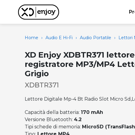
Pr
Home
›
Audio E Hi-Fi
›
Audio Portatile
›
Lettor
XD Enjoy XDBTR371 lettore
registratore MP3/MP4 Let
Grigio
XDBTR371
Lettore Digitale Mp-4 Bt Radio Slot Micro Sd,
Capacità della batteria:
170 mAh
Versione Bluetooth:
4.2
Tipi schede di memoria:
MicroSD (TransFlash
Tipo:
Lettore MP4