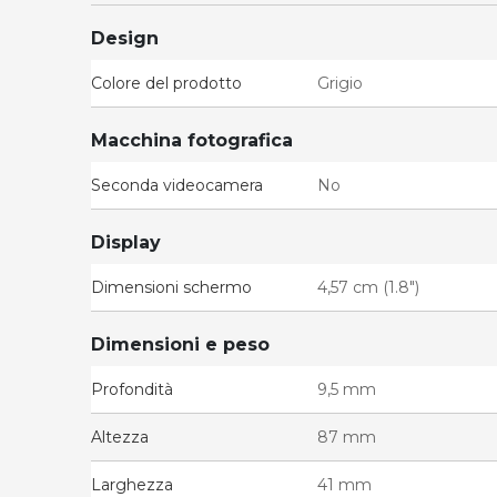
Design
Colore del prodotto
Grigio
Macchina fotografica
Seconda videocamera
No
Display
Dimensioni schermo
4,57 cm (1.8")
Dimensioni e peso
Profondità
9,5 mm
Altezza
87 mm
Larghezza
41 mm