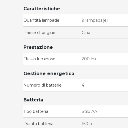
Caratteristiche
Quantità lampade
9 lampada(e)
Paese di origine
Cina
Prestazione
Flusso luminoso
200 lm
Gestione energetica
Numero di batterie
4
Batteria
Tipo batteria
Stilo AA
Durata batteria
150 h