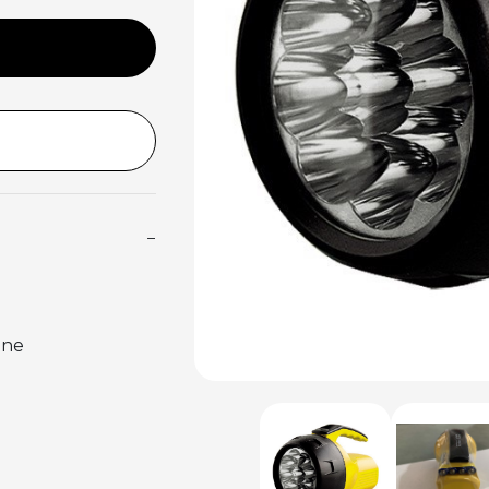
−
ine