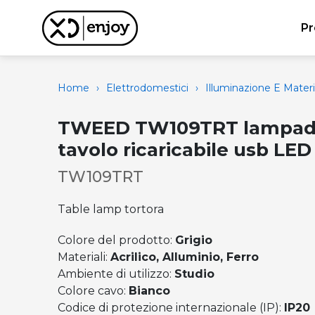
Pr
Home
›
Elettrodomestici
›
Illuminazione E Materi
TWEED TW109TRT lampad
tavolo ricaricabile usb LED
TW109TRT
Table lamp tortora
Colore del prodotto:
Grigio
Materiali:
Acrilico, Alluminio, Ferro
Ambiente di utilizzo:
Studio
Colore cavo:
Bianco
Codice di protezione internazionale (IP):
IP20