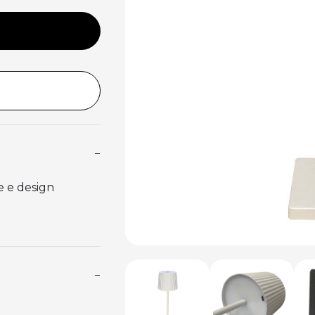
−
te e design
−