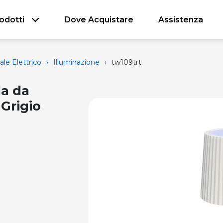
odotti
Dove Acquistare
Assistenza
ale Elettrico
›
Illuminazione
›
tw109trt
a da
 Grigio