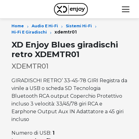
›
›
›
Home
Audio E Hi-Fi
Sistemi Hi-Fi
›
xdemtr01
Hi-Fi E Giradischi
XD Enjoy Blues giradischi
retro XDEMTR01
XDEMTR01
GIRADISCHI RETRO’ 33-45-78 GIRI Registra da
vinile a USB o scheda SD Tecnologia
Bluetooth RCA output Coperchio Protettivo
incluso 3 velocità: 33/45/78 giri RCA e
Earphone Output Aux IN Adattatore a 45 giri
incluso
Numero di USB:
1