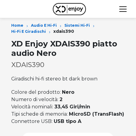
›
›
›
Home
Audio E Hi-Fi
Sistemi Hi-Fi
›
xdais390
Hi-Fi E Giradischi
XD Enjoy XDAIS390 piatto
audio Nero
XDAIS390
Giradischi hi-fi stereo bt dark brown
Colore del prodotto:
Nero
Numero di velocità:
2
Velocità nominali:
33,45 Giri/min
Tipi schede di memoria:
MicroSD (TransFlash)
Connettore USB:
USB tipo A